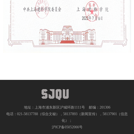
地址：上海市浦东新区沪城环路1111号
邮编：201306
电话：021-58137788（综合文秘），58137893（新闻宣传），58137901（信息
化）；
沪ICP备05052066号