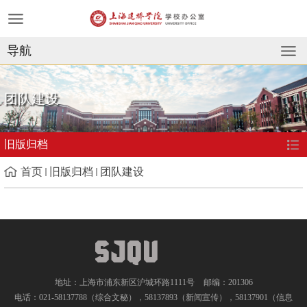
导航
团队建设
旧版归档
首页
旧版归档
团队建设
地址：上海市浦东新区沪城环路1111号
邮编：201306
电话：021-58137788（综合文秘），58137893（新闻宣传），58137901（信息