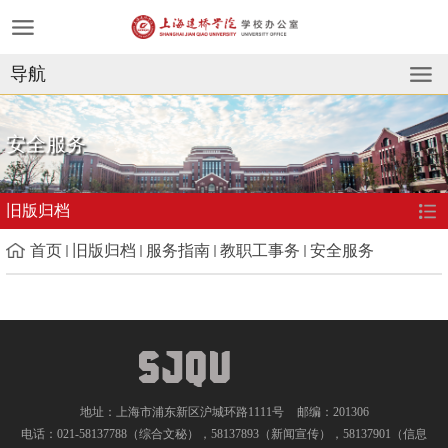
导航
安全服务
旧版归档
首页
旧版归档
服务指南
教职工事务
安全服务
地址：上海市浦东新区沪城环路1111号
邮编：201306
电话：021-58137788（综合文秘），58137893（新闻宣传），58137901（信息