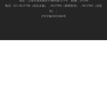
地址：上海市浦东新区沪城环路1111号
邮编：201306
电话：021-58137788（综合文秘），58137893（新闻宣传），58137901（信息
化）；
沪ICP备05052066号